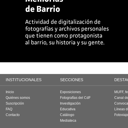
INSTITUCIONALES
SECCIONES
DESTA
Inicio
Exposiciones
MUFF, fes
Quiénes somos
Fotografías del CdF
Canal d
Suscripción
Investigación
Convoca
FAQ
Educativa
Líneas d
Contacto
Catálogo
Fotoviaj
Mediateca