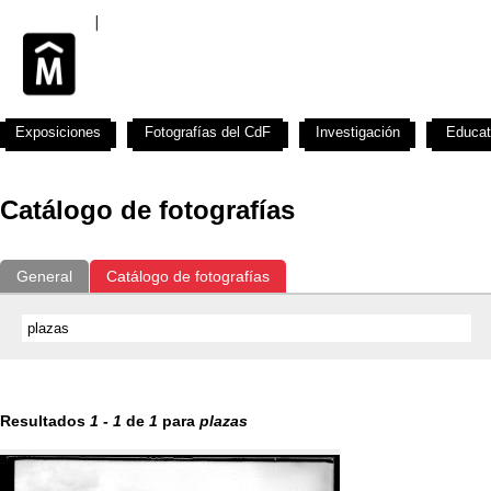
Exposiciones
Fotografías del CdF
Investigación
Educat
Catálogo de fotografías
General
Catálogo de fotografías
Resultados
1
-
1
de
1
para
plazas