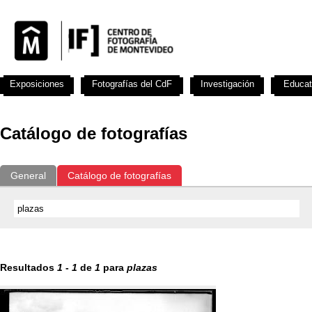
Exposiciones
Fotografías del CdF
Investigación
Educat
Catálogo de fotografías
General
Catálogo de fotografías
Resultados
1
-
1
de
1
para
plazas