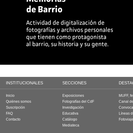
INSTITUCIONALES
SECCIONES
DESTA
Inicio
Exposiciones
MUFF, fes
Quiénes somos
Fotografías del CdF
Canal d
Suscripción
Investigación
Convoca
FAQ
Educativa
Líneas d
Contacto
Catálogo
Fotoviaj
Mediateca