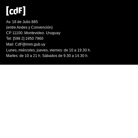
Av. 18 de Julio 885
(entre Andes y Convención)
CP 11100. Montevideo. Uruguay
Tel: [598 2] 1950 7960
Mail:
CdF@imm.gub.uy
Lunes, miércoles, jueves, viernes: de 10 a 19.30 h.
Martes: de 10 a 21 h. Sábados de 9.30 a 14.30 h.