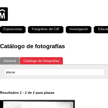
Exposiciones
Fotografías del CdF
Investigación
Educat
Catálogo de fotografías
General
Catálogo de fotografías
Resultados
1
-
1
de
1
para
plazas