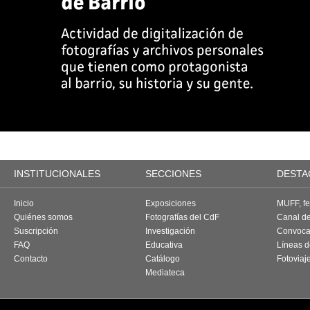
INSTITUCIONALES
SECCIONES
DESTA
Inicio
Exposiciones
MUFF, fes
Quiénes somos
Fotografías del CdF
Canal d
Suscripción
Investigación
Convoca
FAQ
Educativa
Líneas d
Contacto
Catálogo
Fotoviaj
Mediateca