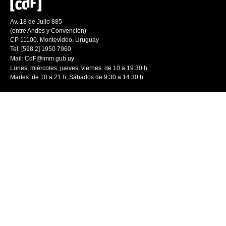
Av. 18 de Julio 885
(entre Andes y Convención)
CP 11100. Montevideo. Uruguay
Tel: [598 2] 1950 7960
Mail:
CdF@imm.gub.uy
Lunes, miércoles, jueves, viernes: de 10 a 19.30 h.
Martes: de 10 a 21 h. Sábados de 9.30 a 14.30 h.