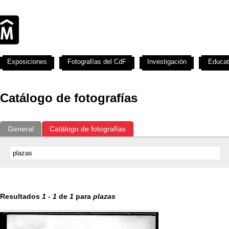
Exposiciones
Fotografías del CdF
Investigación
Educat
Catálogo de fotografías
General
Catálogo de fotografías
Resultados
1
-
1
de
1
para
plazas