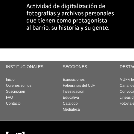
INSTITUCIONALES
SECCIONES
DESTA
Inicio
Exposiciones
MUFF, fes
Quiénes somos
Fotografías del CdF
Canal d
Suscripción
Investigación
Convoca
FAQ
Educativa
Líneas d
Contacto
Catálogo
Fotoviaj
Mediateca