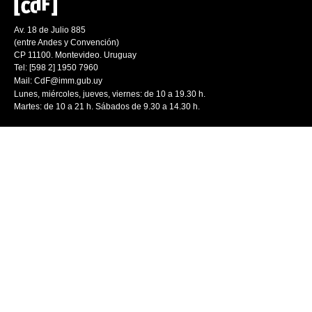
Av. 18 de Julio 885
(entre Andes y Convención)
CP 11100. Montevideo. Uruguay
Tel: [598 2] 1950 7960
Mail:
CdF@imm.gub.uy
Lunes, miércoles, jueves, viernes: de 10 a 19.30 h.
Martes: de 10 a 21 h. Sábados de 9.30 a 14.30 h.