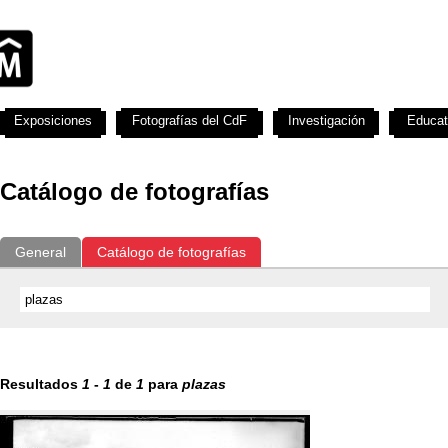
Exposiciones
Fotografías del CdF
Investigación
Educat
Catálogo de fotografías
General
Catálogo de fotografías
Resultados
1
-
1
de
1
para
plazas