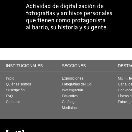
INSTITUCIONALES
SECCIONES
DESTA
Inicio
Exposiciones
MUFF, fes
Quiénes somos
Fotografías del CdF
Canal d
Suscripción
Investigación
Convoca
FAQ
Educativa
Líneas d
Contacto
Catálogo
Fotoviaj
Mediateca