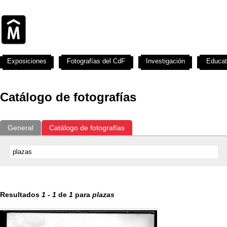
Exposiciones
Fotografías del CdF
Investigación
Educat
Catálogo de fotografías
General
Catálogo de fotografías
Resultados
1
-
1
de
1
para
plazas