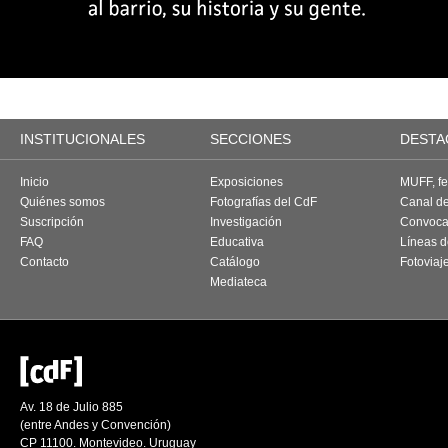
INSTITUCIONALES
SECCIONES
DESTA
Inicio
Exposiciones
MUFF, fes
Quiénes somos
Fotografías del CdF
Canal d
Suscripción
Investigación
Convoca
FAQ
Educativa
Líneas d
Contacto
Catálogo
Fotoviaj
Mediateca
Av. 18 de Julio 885
(entre Andes y Convención)
CP 11100. Montevideo. Uruguay