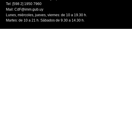
Tel: [598 2] 1950 7960
Mail:
CdF@imm.gub.uy
Lunes, miércoles, jueves, viernes: de 10 a 19.30 h.
Martes: de 10 a 21 h. Sábados de 9.30 a 14.30 h.