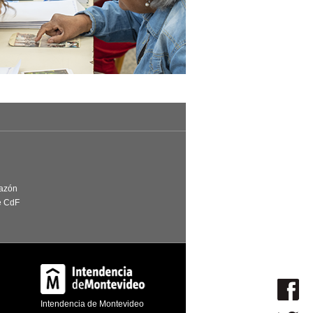
Razón
e CdF
Intendencia de Montevideo