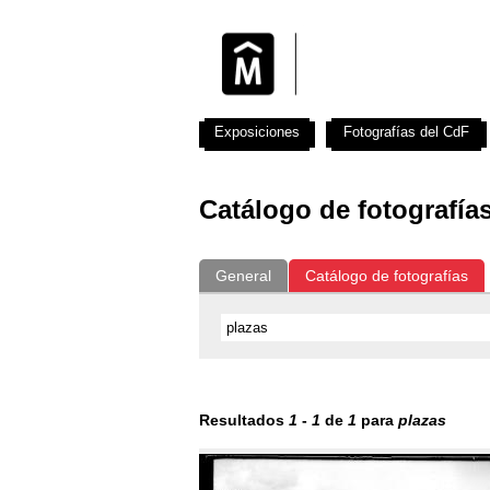
Exposiciones
Fotografías del CdF
Catálogo de fotografía
General
Catálogo de fotografías
Resultados
1
-
1
de
1
para
plazas