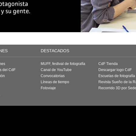
NES
DESTACADOS
nes
MUFF, festival de fotografía
CdF Tienda
as del CdF
Canal de YouTube
Descargar logo CdF
ión
Convocatorias
Escuelas de fotografía
Líneas de tiempo
Revista Sueño de la 
Fotoviaje
Recorrido 3D por Sed
a