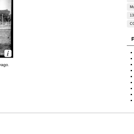
Mu
13
C
P
yago.