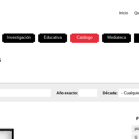
Inicio
Qu
Investigación
Educativa
Catálogo
Mediateca
s
Año exacto:
Década:
F
pl
G