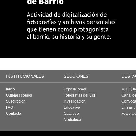
INSTITUCIONALES
SECCIONES
DESTA
Inicio
Exposiciones
MUFF, fes
Quiénes somos
Fotografías del CdF
Canal d
Suscripción
Investigación
Convoca
FAQ
Educativa
Líneas d
Contacto
Catálogo
Fotoviaj
Mediateca