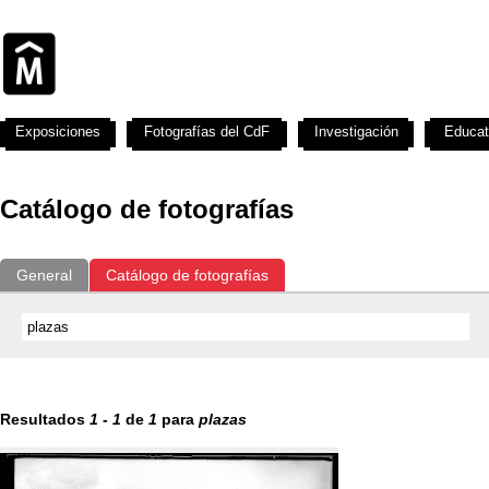
Exposiciones
Fotografías del CdF
Investigación
Educat
Catálogo de fotografías
General
Catálogo de fotografías
Resultados
1
-
1
de
1
para
plazas