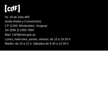
Av. 18 de Julio 885
(entre Andes y Convención)
CP 11100. Montevideo. Uruguay
Tel: [598 2] 1950 7960
Mail:
CdF@imm.gub.uy
Lunes, miércoles, jueves, viernes: de 10 a 19.30 h.
Martes: de 10 a 21 h. Sábados de 9.30 a 14.30 h.