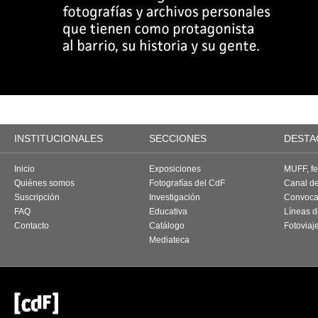
INSTITUCIONALES
SECCIONES
DESTA
Inicio
Exposiciones
MUFF, fes
Quiénes somos
Fotografías del CdF
Canal d
Suscripción
Investigación
Convoca
FAQ
Educativa
Líneas d
Contacto
Catálogo
Fotoviaj
Mediateca