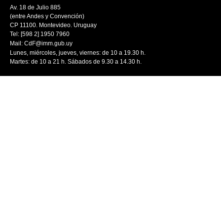
Av. 18 de Julio 885
(entre Andes y Convención)
CP 11100. Montevideo. Uruguay
Tel: [598 2] 1950 7960
Mail:
CdF@imm.gub.uy
Lunes, miércoles, jueves, viernes: de 10 a 19.30 h.
Martes: de 10 a 21 h. Sábados de 9.30 a 14.30 h.