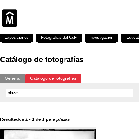
Exposiciones
Fotografías del CdF
Investigación
Educat
Catálogo de fotografías
General
Catálogo de fotografías
Resultados
1
-
1
de
1
para
plazas