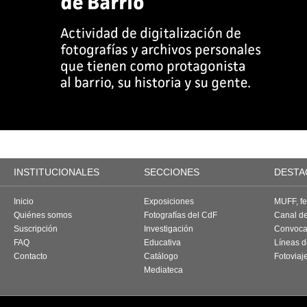
INSTITUCIONALES
SECCIONES
DESTA
Inicio
Exposiciones
MUFF, fes
Quiénes somos
Fotografías del CdF
Canal d
Suscripción
Investigación
Convoca
FAQ
Educativa
Líneas d
Contacto
Catálogo
Fotoviaj
Mediateca