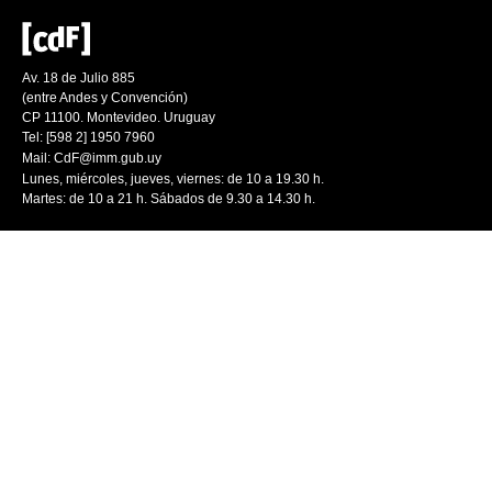
Av. 18 de Julio 885
(entre Andes y Convención)
CP 11100. Montevideo. Uruguay
Tel: [598 2] 1950 7960
Mail:
CdF@imm.gub.uy
Lunes, miércoles, jueves, viernes: de 10 a 19.30 h.
Martes: de 10 a 21 h. Sábados de 9.30 a 14.30 h.