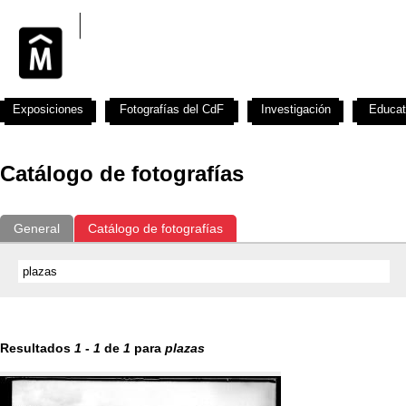
Exposiciones
Fotografías del CdF
Investigación
Educat
Catálogo de fotografías
General
Catálogo de fotografías
Resultados
1
-
1
de
1
para
plazas