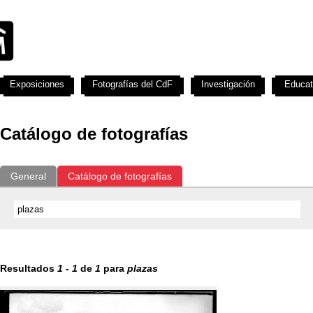
Exposiciones
Fotografías del CdF
Investigación
Educat
Catálogo de fotografías
General
Catálogo de fotografías
Resultados
1
-
1
de
1
para
plazas