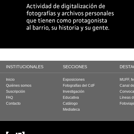
INSTITUCIONALES
SECCIONES
DESTA
Inicio
Exposiciones
MUFF, fes
Quiénes somos
Fotografías del CdF
Canal d
Suscripción
Investigación
Convoca
FAQ
Educativa
Líneas d
Contacto
Catálogo
Fotoviaj
Mediateca