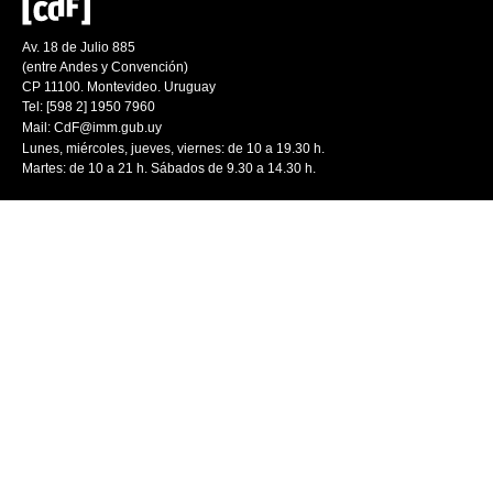
Av. 18 de Julio 885
(entre Andes y Convención)
CP 11100. Montevideo. Uruguay
Tel: [598 2] 1950 7960
Mail:
CdF@imm.gub.uy
Lunes, miércoles, jueves, viernes: de 10 a 19.30 h.
Martes: de 10 a 21 h. Sábados de 9.30 a 14.30 h.