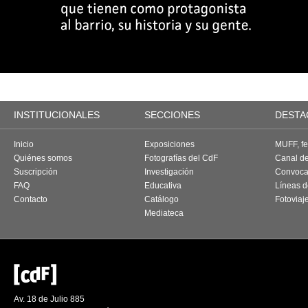
INSTITUCIONALES
SECCIONES
DESTA
Inicio
Exposiciones
MUFF, fes
Quiénes somos
Fotografías del CdF
Canal d
Suscripción
Investigación
Convoca
FAQ
Educativa
Líneas d
Contacto
Catálogo
Fotoviaj
Mediateca
Av. 18 de Julio 885