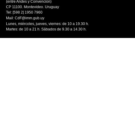
(entre Andes y Convención)
CP 11100. Montevideo. Uruguay
Tel: [598 2] 1950 7960
Mail:
CdF@imm.gub.uy
Lunes, miércoles, jueves, viernes: de 10 a 19.30 h.
Martes: de 10 a 21 h. Sábados de 9.30 a 14.30 h.