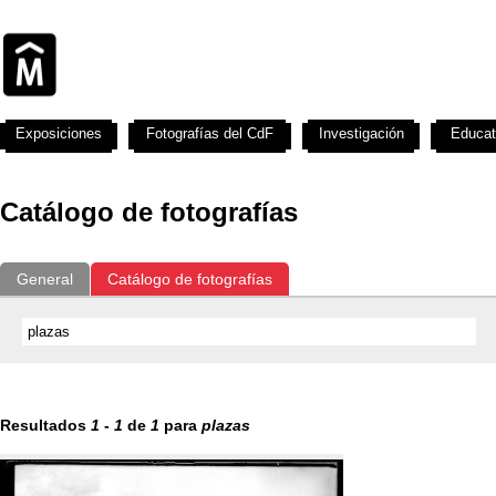
Exposiciones
Fotografías del CdF
Investigación
Educat
Catálogo de fotografías
General
Catálogo de fotografías
Resultados
1
-
1
de
1
para
plazas