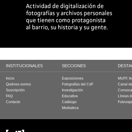
INSTITUCIONALES
SECCIONES
DESTA
Inicio
Exposiciones
MUFF, fes
Quiénes somos
Fotografías del CdF
Canal d
Suscripción
Investigación
Convoca
FAQ
Educativa
Líneas d
Contacto
Catálogo
Fotoviaj
Mediateca