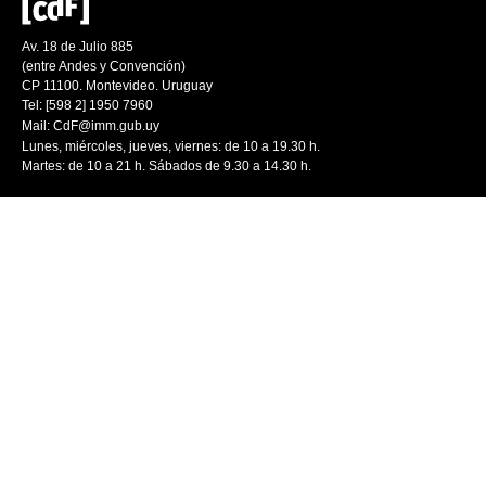
Av. 18 de Julio 885
(entre Andes y Convención)
CP 11100. Montevideo. Uruguay
Tel: [598 2] 1950 7960
Mail:
CdF@imm.gub.uy
Lunes, miércoles, jueves, viernes: de 10 a 19.30 h.
Martes: de 10 a 21 h. Sábados de 9.30 a 14.30 h.