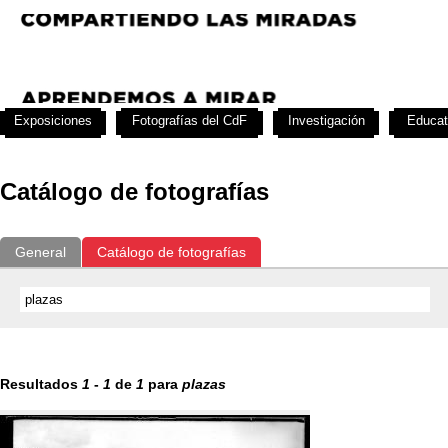
Exposiciones
Fotografías del CdF
Investigación
Educat
Catálogo de fotografías
General
Catálogo de fotografías
Resultados
1
-
1
de
1
para
plazas