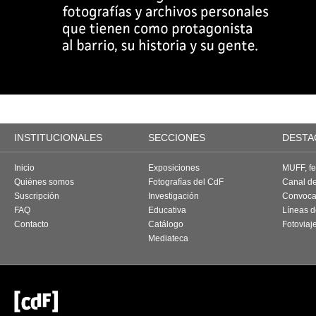
INSTITUCIONALES
SECCIONES
DESTA
Inicio
Exposiciones
MUFF, fes
Quiénes somos
Fotografías del CdF
Canal d
Suscripción
Investigación
Convoca
FAQ
Educativa
Líneas d
Contacto
Catálogo
Fotoviaj
Mediateca