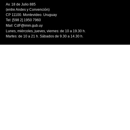
Av. 18 de Julio 885
(entre Andes y Convención)
CP 11100. Montevideo. Uruguay
Tel: [598 2] 1950 7960
Mail:
CdF@imm.gub.uy
Lunes, miércoles, jueves, viernes: de 10 a 19.30 h.
Martes: de 10 a 21 h. Sábados de 9.30 a 14.30 h.