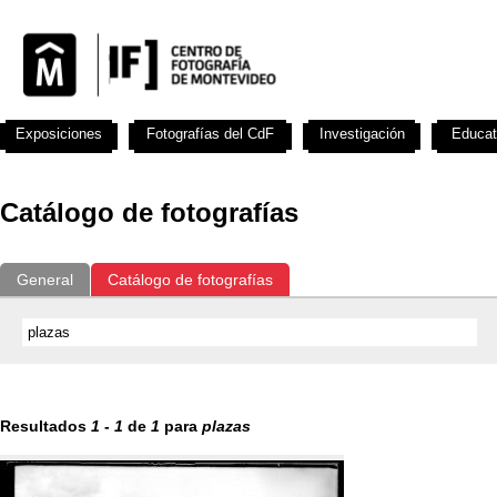
Exposiciones
Fotografías del CdF
Investigación
Educat
Catálogo de fotografías
General
Catálogo de fotografías
Resultados
1
-
1
de
1
para
plazas