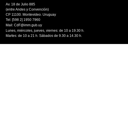
Av. 18 de Julio 885
(entre Andes y Convención)
CP 11100. Montevideo. Uruguay
Tel: [598 2] 1950 7960
Mail:
CdF@imm.gub.uy
Lunes, miércoles, jueves, viernes: de 10 a 19.30 h.
Martes: de 10 a 21 h. Sábados de 9.30 a 14.30 h.