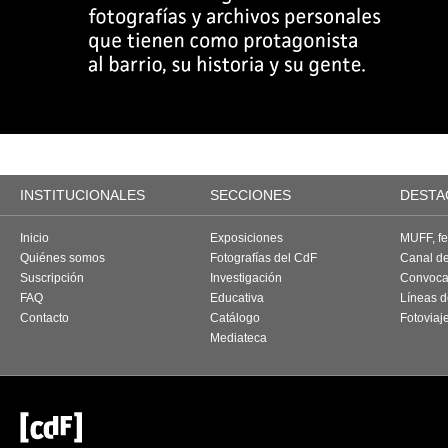
INSTITUCIONALES
SECCIONES
DESTA
Inicio
Exposiciones
MUFF, fes
Quiénes somos
Fotografías del CdF
Canal d
Suscripción
Investigación
Convoca
FAQ
Educativa
Líneas d
Contacto
Catálogo
Fotoviaj
Mediateca