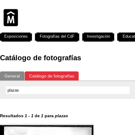
Exposiciones
Fotografías del CdF
Investigación
Educat
Catálogo de fotografías
General
Catálogo de fotografías
Resultados
1
-
1
de
1
para
plazas