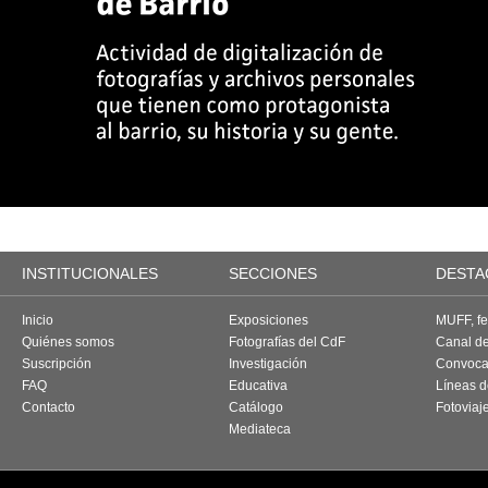
INSTITUCIONALES
SECCIONES
DESTA
Inicio
Exposiciones
MUFF, fes
Quiénes somos
Fotografías del CdF
Canal d
Suscripción
Investigación
Convoca
FAQ
Educativa
Líneas d
Contacto
Catálogo
Fotoviaj
Mediateca