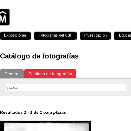
Exposiciones
Fotografías del CdF
Investigación
Educat
Catálogo de fotografías
General
Catálogo de fotografías
Resultados
1
-
1
de
1
para
plazas