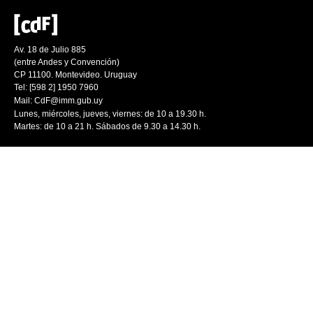
Av. 18 de Julio 885
(entre Andes y Convención)
CP 11100. Montevideo. Uruguay
Tel: [598 2] 1950 7960
Mail:
CdF@imm.gub.uy
Lunes, miércoles, jueves, viernes: de 10 a 19.30 h.
Martes: de 10 a 21 h. Sábados de 9.30 a 14.30 h.