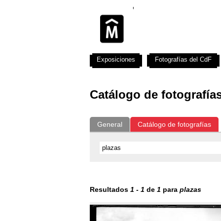
Exposiciones
Fotografías del CdF
Catálogo de fotografía
General
Catálogo de fotografías
Resultados
1
-
1
de
1
para
plazas