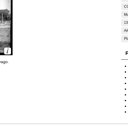
C
Mu
13
Ar
Pl
P
yago.