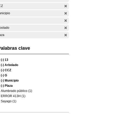
CZ
nicipio
bolado
aza
alabras clave
(-)
13
(-)
Arbolado
(-)
CCZ
(-)
G
(-)
Municipio
(-)
Plaza
Alumbrado público (1)
ERROR 413H (1)
Sayago (1)