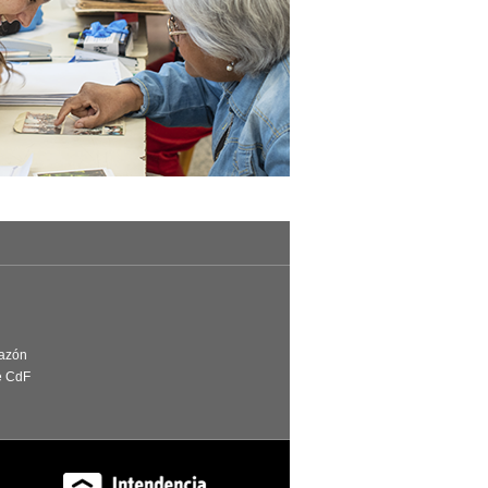
Razón
e CdF