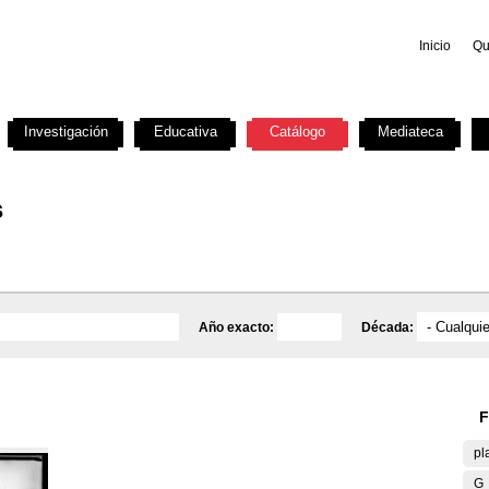
Inicio
Qu
Investigación
Educativa
Catálogo
Mediateca
s
Año exacto:
Década:
F
pl
G