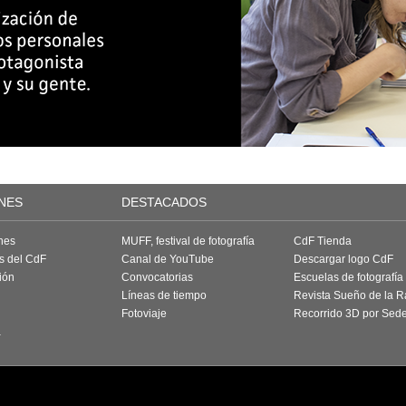
NES
DESTACADOS
nes
MUFF, festival de fotografía
CdF Tienda
as del CdF
Canal de YouTube
Descargar logo CdF
ión
Convocatorias
Escuelas de fotografía
Líneas de tiempo
Revista Sueño de la 
Fotoviaje
Recorrido 3D por Sed
a