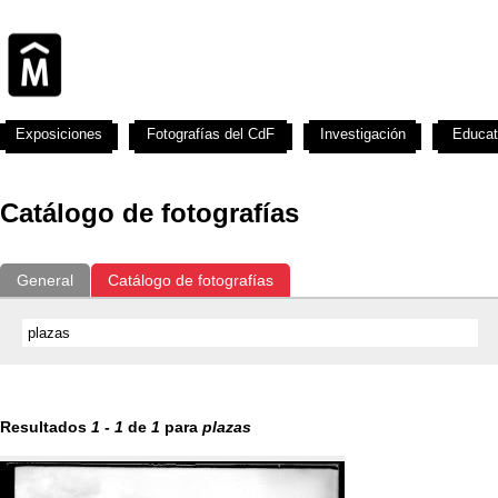
Exposiciones
Fotografías del CdF
Investigación
Educat
Catálogo de fotografías
General
Catálogo de fotografías
Resultados
1
-
1
de
1
para
plazas