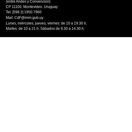
(entre Andes y Convención)
CP 11100. Montevideo. Uruguay
Tel: [598 2] 1950 7960
Mail:
CdF@imm.gub.uy
Lunes, miércoles, jueves, viernes: de 10 a 19.30 h.
Martes: de 10 a 21 h. Sábados de 9.30 a 14.30 h.