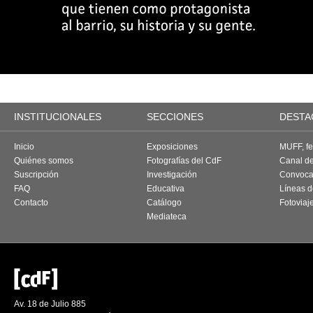
INSTITUCIONALES
SECCIONES
DESTA
Inicio
Exposiciones
MUFF, fes
Quiénes somos
Fotografías del CdF
Canal d
Suscripción
Investigación
Convoca
FAQ
Educativa
Líneas d
Contacto
Catálogo
Fotoviaj
Mediateca
Av. 18 de Julio 885