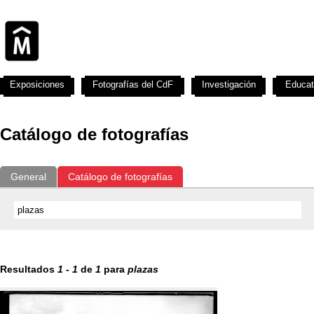
Exposiciones
Fotografías del CdF
Investigación
Educat
Catálogo de fotografías
General
Catálogo de fotografías
Resultados
1
-
1
de
1
para
plazas