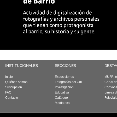
INSTITUCIONALES
SECCIONES
DESTA
Inicio
Exposiciones
MUFF, fes
Quiénes somos
Fotografías del CdF
Canal d
Suscripción
Investigación
Convoca
FAQ
Educativa
Líneas d
Contacto
Catálogo
Fotoviaj
Mediateca