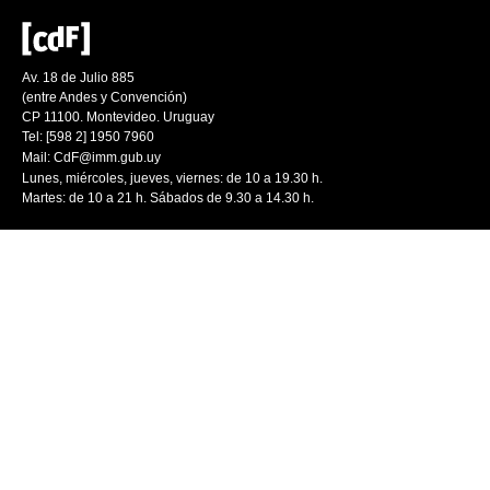
Av. 18 de Julio 885
(entre Andes y Convención)
CP 11100. Montevideo. Uruguay
Tel: [598 2] 1950 7960
Mail:
CdF@imm.gub.uy
Lunes, miércoles, jueves, viernes: de 10 a 19.30 h.
Martes: de 10 a 21 h. Sábados de 9.30 a 14.30 h.