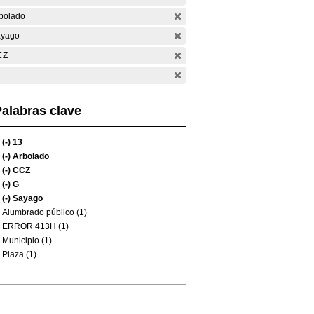
bolado
yago
CZ
alabras clave
(-)
13
(-)
Arbolado
(-)
CCZ
(-)
G
(-)
Sayago
Alumbrado público (1)
ERROR 413H (1)
Municipio (1)
Plaza (1)