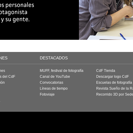
NES
DESTACADOS
nes
MUFF, festival de fotografía
CdF Tienda
as del CdF
Canal de YouTube
Descargar logo CdF
ión
Convocatorias
Escuelas de fotografía
Líneas de tiempo
Revista Sueño de la 
Fotoviaje
Recorrido 3D por Sed
a