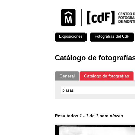
Exposiciones
Fotografías del CdF
Catálogo de fotografía
General
Catálogo de fotografías
Resultados
1
-
1
de
1
para
plazas