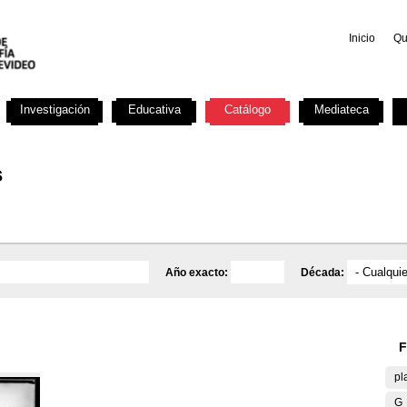
Inicio
Qu
Investigación
Educativa
Catálogo
Mediateca
s
Año exacto:
Década:
F
pl
G