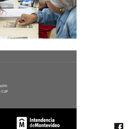
Razón
e CdF