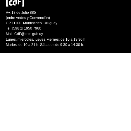
Av. 18 de Julio 885
(entre Andes y Convención)
CP 11100. Montevideo. Uruguay
Tel: [598 2] 1950 7960
Mail:
CdF@imm.gub.uy
Lunes, miércoles, jueves, viernes: de 10 a 19.30 h.
Martes: de 10 a 21 h. Sábados de 9.30 a 14.30 h.