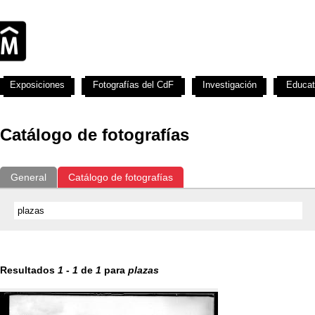
Exposiciones
Fotografías del CdF
Investigación
Educat
Catálogo de fotografías
General
Catálogo de fotografías
Resultados
1
-
1
de
1
para
plazas