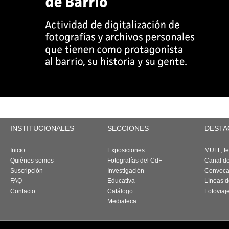
INSTITUCIONALES
SECCIONES
DESTA
Inicio
Exposiciones
MUFF, fes
Quiénes somos
Fotografías del CdF
Canal d
Suscripción
Investigación
Convoca
FAQ
Educativa
Líneas d
Contacto
Catálogo
Fotoviaj
Mediateca