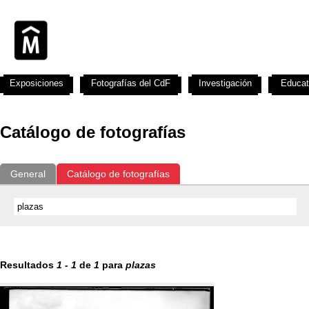
Exposiciones
Fotografías del CdF
Investigación
Educat
Catálogo de fotografías
General
Catálogo de fotografías
Resultados
1
-
1
de
1
para
plazas