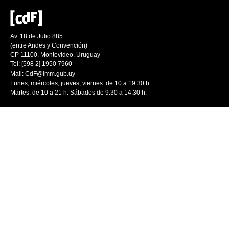
Av. 18 de Julio 885
(entre Andes y Convención)
CP 11100. Montevideo. Uruguay
Tel: [598 2] 1950 7960
Mail:
CdF@imm.gub.uy
Lunes, miércoles, jueves, viernes: de 10 a 19.30 h.
Martes: de 10 a 21 h. Sábados de 9.30 a 14.30 h.