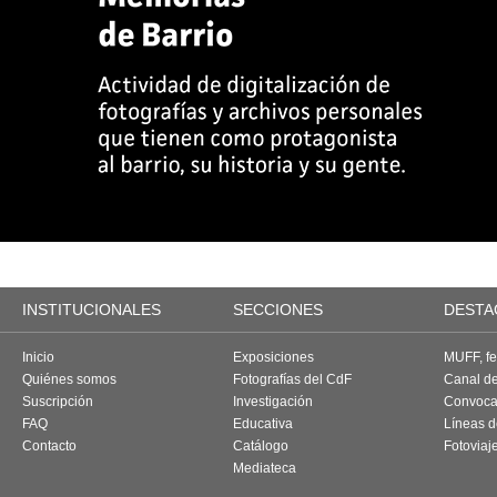
INSTITUCIONALES
SECCIONES
DESTA
Inicio
Exposiciones
MUFF, fes
Quiénes somos
Fotografías del CdF
Canal d
Suscripción
Investigación
Convoca
FAQ
Educativa
Líneas d
Contacto
Catálogo
Fotoviaj
Mediateca