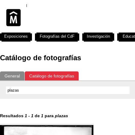
Exposiciones
Fotografías del CdF
Investigación
Educat
Catálogo de fotografías
General
Catálogo de fotografías
Resultados
1
-
1
de
1
para
plazas