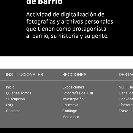
INSTITUCIONALES
SECCIONES
DESTA
Inicio
Exposiciones
MUFF, fes
Quiénes somos
Fotografías del CdF
Canal d
Suscripción
Investigación
Convoca
FAQ
Educativa
Líneas d
Contacto
Catálogo
Fotoviaj
Mediateca