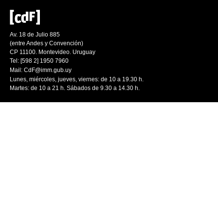
Av. 18 de Julio 885
(entre Andes y Convención)
CP 11100. Montevideo. Uruguay
Tel: [598 2] 1950 7960
Mail:
CdF@imm.gub.uy
Lunes, miércoles, jueves, viernes: de 10 a 19.30 h.
Martes: de 10 a 21 h. Sábados de 9.30 a 14.30 h.