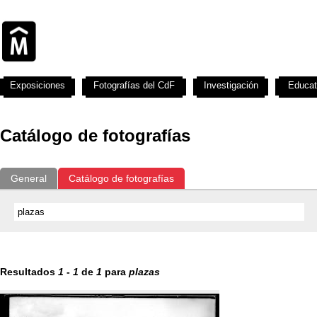
Exposiciones
Fotografías del CdF
Investigación
Educat
Catálogo de fotografías
General
Catálogo de fotografías
Resultados
1
-
1
de
1
para
plazas