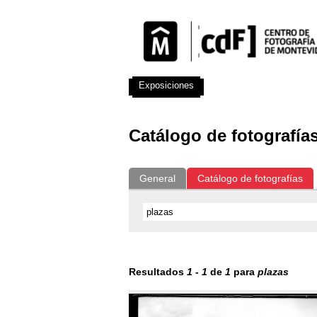
Exposiciones
Fotografías del CdF
Catálogo de fotografía
General
Catálogo de fotografías
Resultados
1
-
1
de
1
para
plazas