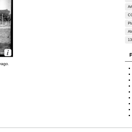
Ar
C
Pl
Al
13
P
yago.