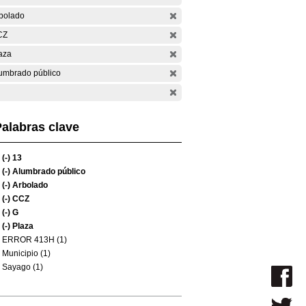
bolado
CZ
aza
umbrado público
alabras clave
(-)
13
(-)
Alumbrado público
(-)
Arbolado
(-)
CCZ
(-)
G
(-)
Plaza
ERROR 413H (1)
Municipio (1)
Sayago (1)