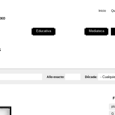
Inicio
Qu
Investigación
Educativa
Catálogo
Mediateca
s
Año exacto:
Década:
F
pl
G