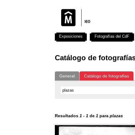
Exposiciones
Fotografías del CdF
Catálogo de fotografía
General
Catálogo de fotografías
Resultados
1
-
1
de
1
para
plazas