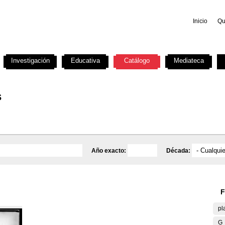
Inicio
Qu
Investigación
Educativa
Catálogo
Mediateca
s
Año exacto:
Década:
F
pl
G