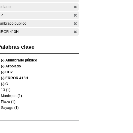
bolado
CZ
umbrado público
RROR 413H
alabras clave
(-)
Alumbrado público
(-)
Arbolado
(-)
CCZ
(-)
ERROR 413H
(-)
G
13 (1)
Municipio (1)
Plaza (1)
Sayago (1)