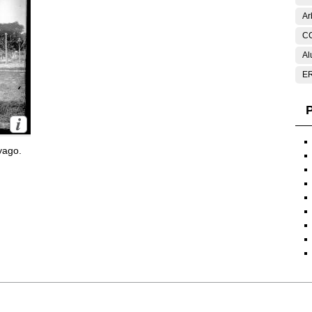
Ar
C
Al
E
P
yago.