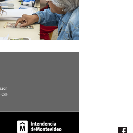
Razón
e CdF