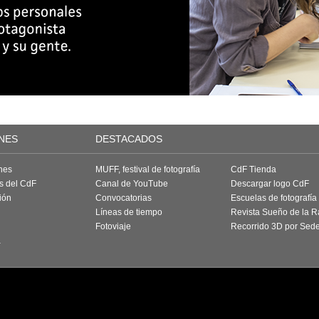
NES
DESTACADOS
nes
MUFF, festival de fotografía
CdF Tienda
as del CdF
Canal de YouTube
Descargar logo CdF
ión
Convocatorias
Escuelas de fotografía
Líneas de tiempo
Revista Sueño de la 
Fotoviaje
Recorrido 3D por Sed
a