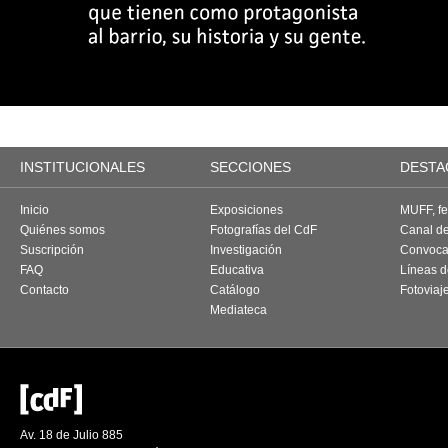
INSTITUCIONALES
SECCIONES
DESTA
Inicio
Exposiciones
MUFF, fes
Quiénes somos
Fotografías del CdF
Canal d
Suscripción
Investigación
Convoca
FAQ
Educativa
Líneas d
Contacto
Catálogo
Fotoviaj
Mediateca
Av. 18 de Julio 885