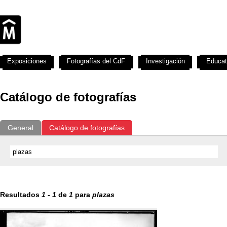
Exposiciones
Fotografías del CdF
Investigación
Educat
Catálogo de fotografías
General
Catálogo de fotografías
Resultados
1
-
1
de
1
para
plazas