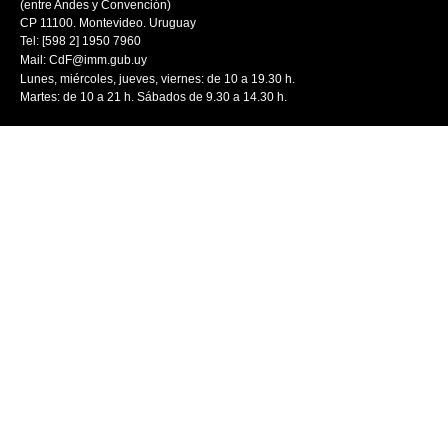
(entre Andes y Convención)
CP 11100. Montevideo. Uruguay
Tel: [598 2] 1950 7960
Mail:
CdF@imm.gub.uy
Lunes, miércoles, jueves, viernes: de 10 a 19.30 h.
Martes: de 10 a 21 h. Sábados de 9.30 a 14.30 h.