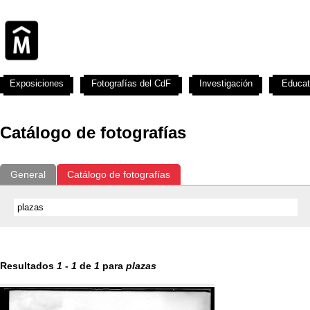
Exposiciones
Fotografías del CdF
Investigación
Educat
Catálogo de fotografías
General
Catálogo de fotografías
Resultados
1
-
1
de
1
para
plazas