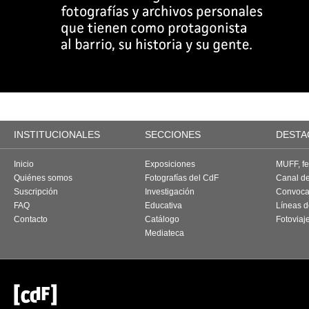
INSTITUCIONALES
SECCIONES
DESTA
Inicio
Exposiciones
MUFF, fes
Quiénes somos
Fotografías del CdF
Canal d
Suscripción
Investigación
Convoca
FAQ
Educativa
Líneas d
Contacto
Catálogo
Fotoviaj
Mediateca