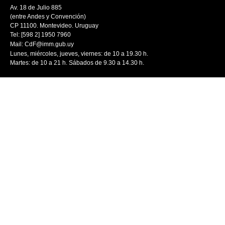
Av. 18 de Julio 885
(entre Andes y Convención)
CP 11100. Montevideo. Uruguay
Tel: [598 2] 1950 7960
Mail:
CdF@imm.gub.uy
Lunes, miércoles, jueves, viernes: de 10 a 19.30 h.
Martes: de 10 a 21 h. Sábados de 9.30 a 14.30 h.