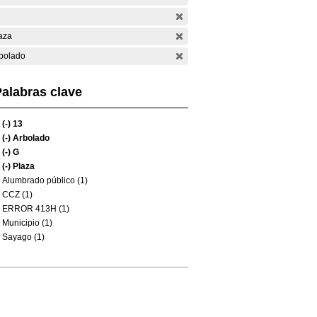
aza
bolado
alabras clave
(-)
13
(-)
Arbolado
(-)
G
(-)
Plaza
Alumbrado público (1)
CCZ (1)
ERROR 413H (1)
Municipio (1)
Sayago (1)