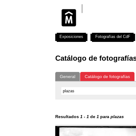
Exposiciones
Fotografías del CdF
Catálogo de fotografía
General
Catálogo de fotografías
Resultados
1
-
1
de
1
para
plazas