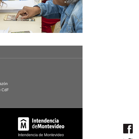
Razón
e CdF
Intendencia de Montevideo