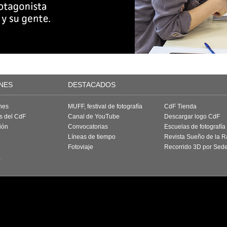
NES
DESTACADOS
nes
MUFF, festival de fotografía
CdF Tienda
as del CdF
Canal de YouTube
Descargar logo CdF
ión
Convocatorias
Escuelas de fotografía
Líneas de tiempo
Revista Sueño de la 
Fotoviaje
Recorrido 3D por Sed
a