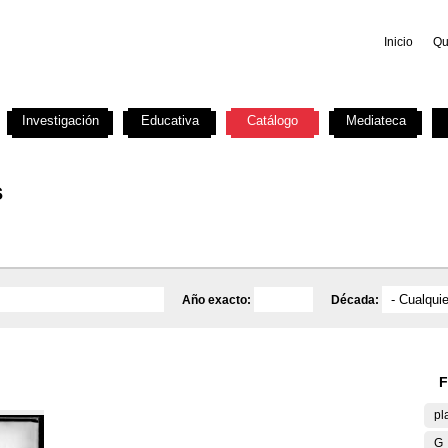
Inicio
Qu
Investigación
Educativa
Catálogo
Mediateca
s
Año exacto:
Década:
F
pl
G