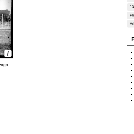
13
Pl
Ar
P
yago.