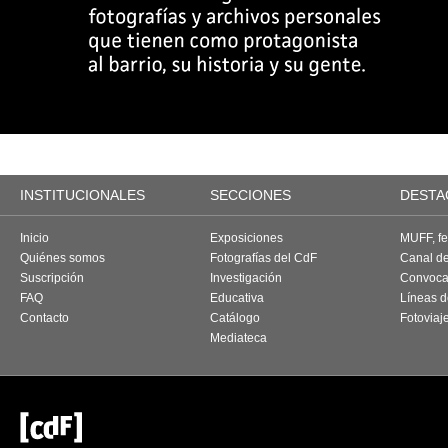
INSTITUCIONALES
SECCIONES
DESTA
Inicio
Exposiciones
MUFF, fes
Quiénes somos
Fotografías del CdF
Canal d
Suscripción
Investigación
Convoca
FAQ
Educativa
Líneas d
Contacto
Catálogo
Fotoviaj
Mediateca