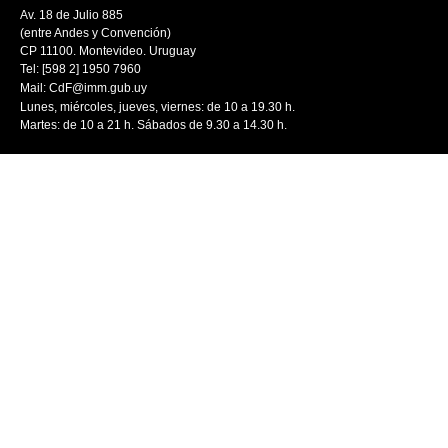
Av. 18 de Julio 885
(entre Andes y Convención)
CP 11100. Montevideo. Uruguay
Tel: [598 2] 1950 7960
Mail:
CdF@imm.gub.uy
Lunes, miércoles, jueves, viernes: de 10 a 19.30 h.
Martes: de 10 a 21 h. Sábados de 9.30 a 14.30 h.