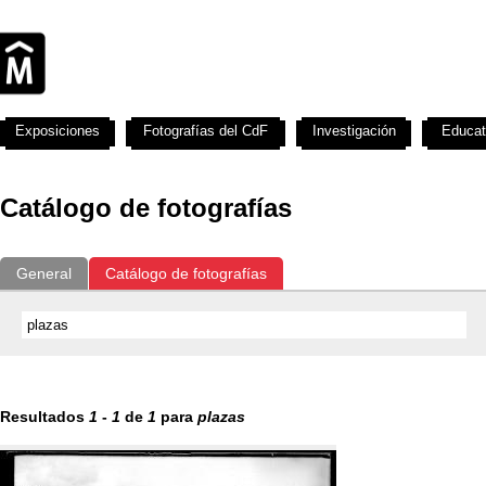
Exposiciones
Fotografías del CdF
Investigación
Educat
Catálogo de fotografías
General
Catálogo de fotografías
Resultados
1
-
1
de
1
para
plazas