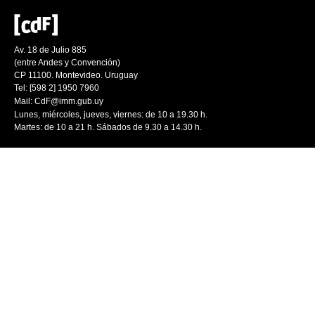
Av. 18 de Julio 885
(entre Andes y Convención)
CP 11100. Montevideo. Uruguay
Tel: [598 2] 1950 7960
Mail:
CdF@imm.gub.uy
Lunes, miércoles, jueves, viernes: de 10 a 19.30 h.
Martes: de 10 a 21 h. Sábados de 9.30 a 14.30 h.