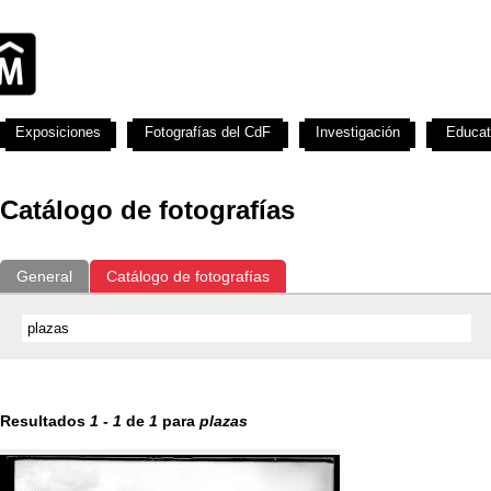
Exposiciones
Fotografías del CdF
Investigación
Educat
Catálogo de fotografías
General
Catálogo de fotografías
Resultados
1
-
1
de
1
para
plazas