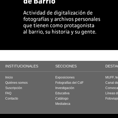
INSTITUCIONALES
SECCIONES
DESTA
Inicio
Exposiciones
MUFF, fes
Quiénes somos
Fotografías del CdF
Canal d
Suscripción
Investigación
Convoca
FAQ
Educativa
Líneas d
Contacto
Catálogo
Fotoviaj
Mediateca