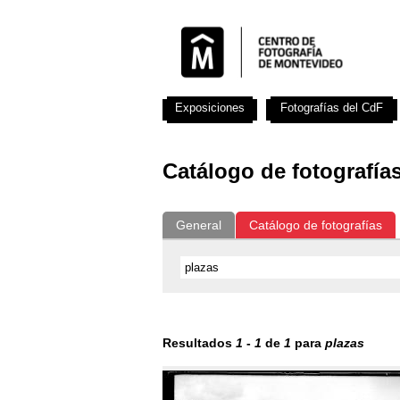
Exposiciones
Fotografías del CdF
Catálogo de fotografía
General
Catálogo de fotografías
Resultados
1
-
1
de
1
para
plazas