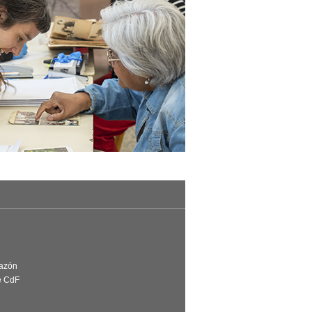
Razón
e CdF