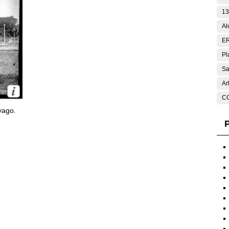
13
Al
E
Pl
Sa
Ar
C
yago.
P