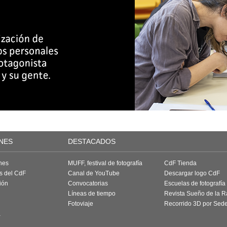
NES
DESTACADOS
nes
MUFF, festival de fotografía
CdF Tienda
as del CdF
Canal de YouTube
Descargar logo CdF
ión
Convocatorias
Escuelas de fotografía
Líneas de tiempo
Revista Sueño de la 
Fotoviaje
Recorrido 3D por Sed
a