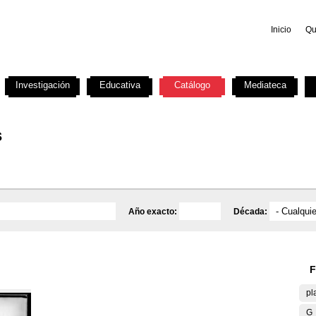
Inicio
Qu
Investigación
Educativa
Catálogo
Mediateca
s
Año exacto:
Década:
F
pl
G