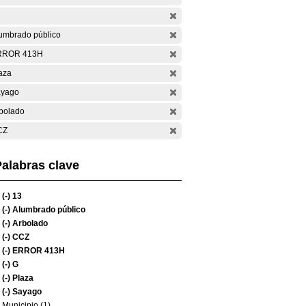
umbrado público
RROR 413H
aza
yago
bolado
CZ
alabras clave
(-)
13
(-)
Alumbrado público
(-)
Arbolado
(-)
CCZ
(-)
ERROR 413H
(-)
G
(-)
Plaza
(-)
Sayago
Municipio (1)