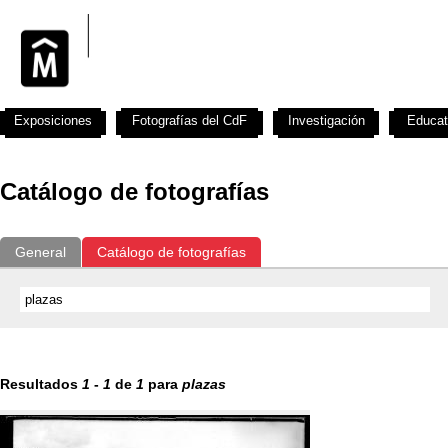
Exposiciones
Fotografías del CdF
Investigación
Educat
Catálogo de fotografías
General
Catálogo de fotografías
Resultados
1
-
1
de
1
para
plazas