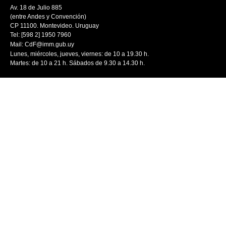
Av. 18 de Julio 885
(entre Andes y Convención)
CP 11100. Montevideo. Uruguay
Tel: [598 2] 1950 7960
Mail:
CdF@imm.gub.uy
Lunes, miércoles, jueves, viernes: de 10 a 19.30 h.
Martes: de 10 a 21 h. Sábados de 9.30 a 14.30 h.