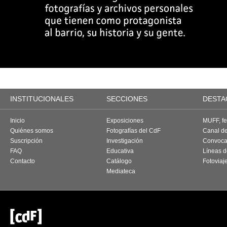
INSTITUCIONALES
SECCIONES
DESTA
Inicio
Exposiciones
MUFF, fes
Quiénes somos
Fotografías del CdF
Canal d
Suscripción
Investigación
Convoca
FAQ
Educativa
Líneas d
Contacto
Catálogo
Fotoviaj
Mediateca