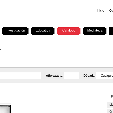
Inicio
Qu
Investigación
Educativa
Catálogo
Mediateca
s
Año exacto:
Década:
F
pl
G