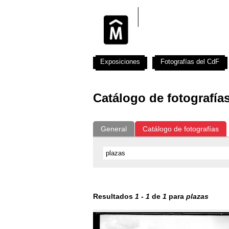
Exposiciones
Fotografías del CdF
Catálogo de fotografía
General
Catálogo de fotografías
Resultados
1
-
1
de
1
para
plazas