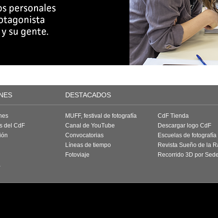
NES
DESTACADOS
nes
MUFF, festival de fotografía
CdF Tienda
as del CdF
Canal de YouTube
Descargar logo CdF
ión
Convocatorias
Escuelas de fotografía
Líneas de tiempo
Revista Sueño de la 
Fotoviaje
Recorrido 3D por Sed
a