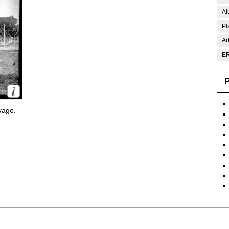
Al
Pl
Ar
E
P
yago.