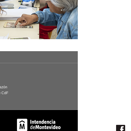
Razón
e CdF