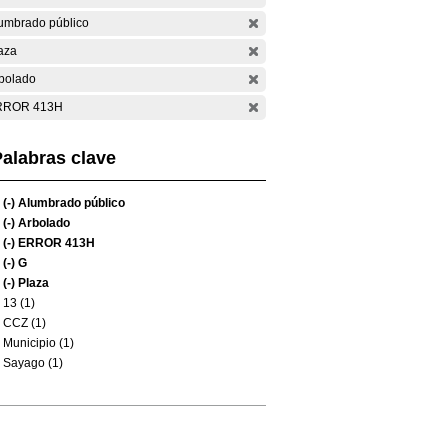
umbrado público
aza
bolado
RROR 413H
alabras clave
(-)
Alumbrado público
(-)
Arbolado
(-)
ERROR 413H
(-)
G
(-)
Plaza
13 (1)
CCZ (1)
Municipio (1)
Sayago (1)