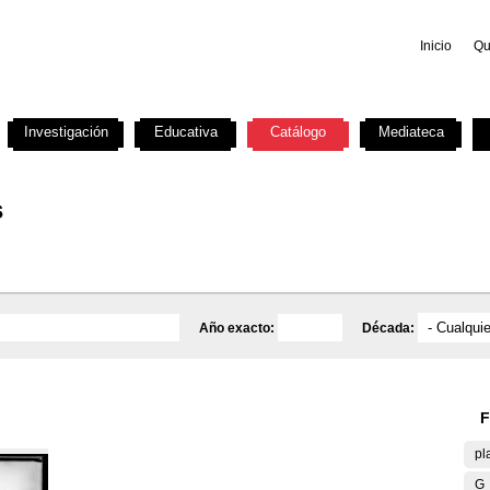
Inicio
Qu
Investigación
Educativa
Catálogo
Mediateca
s
Año exacto:
Década:
F
pl
G