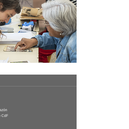
Razón
e CdF