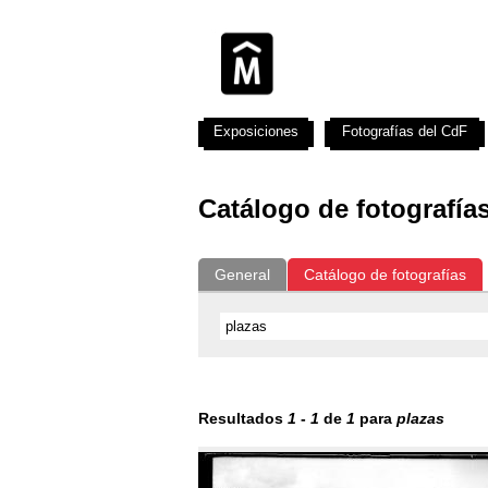
Exposiciones
Fotografías del CdF
Catálogo de fotografía
General
Catálogo de fotografías
Resultados
1
-
1
de
1
para
plazas