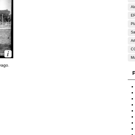
Al
E
Pl
Sa
Ar
C
Mu
yago.
P