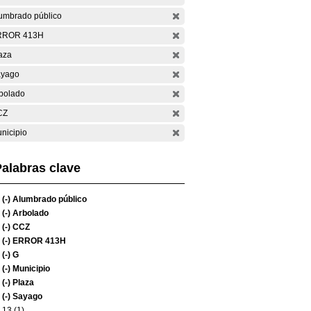
umbrado público
RROR 413H
aza
yago
bolado
CZ
nicipio
alabras clave
(-)
Alumbrado público
(-)
Arbolado
(-)
CCZ
(-)
ERROR 413H
(-)
G
(-)
Municipio
(-)
Plaza
(-)
Sayago
13 (1)