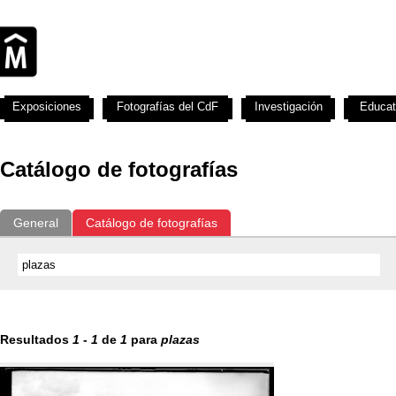
Exposiciones
Fotografías del CdF
Investigación
Educat
Catálogo de fotografías
General
Catálogo de fotografías
Resultados
1
-
1
de
1
para
plazas