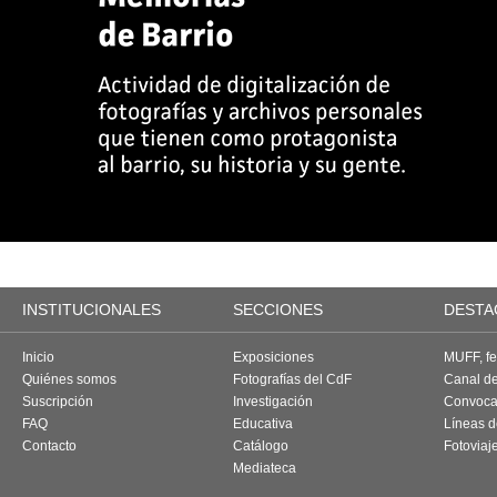
INSTITUCIONALES
SECCIONES
DESTA
Inicio
Exposiciones
MUFF, fes
Quiénes somos
Fotografías del CdF
Canal d
Suscripción
Investigación
Convoca
FAQ
Educativa
Líneas d
Contacto
Catálogo
Fotoviaj
Mediateca