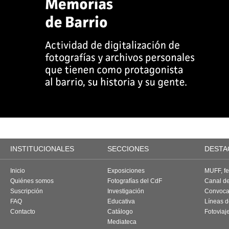
INSTITUCIONALES
SECCIONES
DESTA
Inicio
Exposiciones
MUFF, fes
Quiénes somos
Fotografías del CdF
Canal d
Suscripción
Investigación
Convoca
FAQ
Educativa
Líneas d
Contacto
Catálogo
Fotoviaj
Mediateca