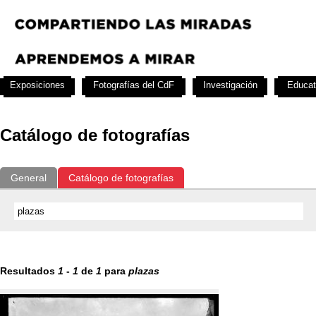
Exposiciones
Fotografías del CdF
Investigación
Educat
Catálogo de fotografías
General
Catálogo de fotografías
Resultados
1
-
1
de
1
para
plazas