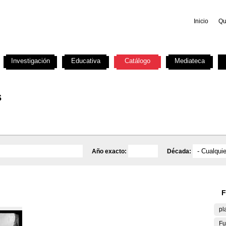
Inicio
Qu
Investigación
Educativa
Catálogo
Mediateca
s
Año exacto:
Década:
F
pl
Fu