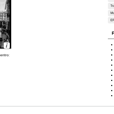
Tr
Mu
E
P
entro: