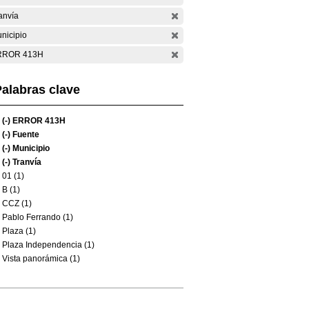
anvía
nicipio
RROR 413H
alabras clave
(-)
ERROR 413H
(-)
Fuente
(-)
Municipio
(-)
Tranvía
01 (1)
B (1)
CCZ (1)
Pablo Ferrando (1)
Plaza (1)
Plaza Independencia (1)
Vista panorámica (1)