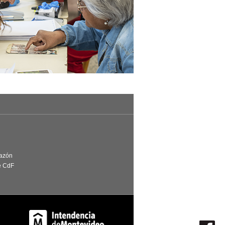
Razón
e CdF