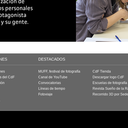
NES
DESTACADOS
nes
MUFF, festival de fotografía
CdF Tienda
as del CdF
Canal de YouTube
Descargar logo CdF
ión
Convocatorias
Escuelas de fotografía
Líneas de tiempo
Revista Sueño de la 
Fotoviaje
Recorrido 3D por Sed
a