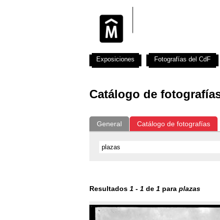
Exposiciones
Fotografías del CdF
Catálogo de fotografía
General
Catálogo de fotografías
Resultados
1
-
1
de
1
para
plazas