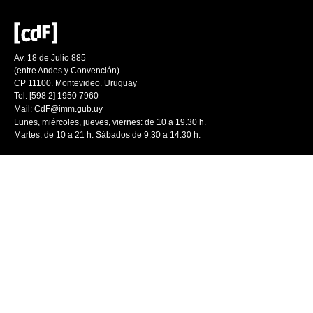
Av. 18 de Julio 885
(entre Andes y Convención)
CP 11100. Montevideo. Uruguay
Tel: [598 2] 1950 7960
Mail:
CdF@imm.gub.uy
Lunes, miércoles, jueves, viernes: de 10 a 19.30 h.
Martes: de 10 a 21 h. Sábados de 9.30 a 14.30 h.