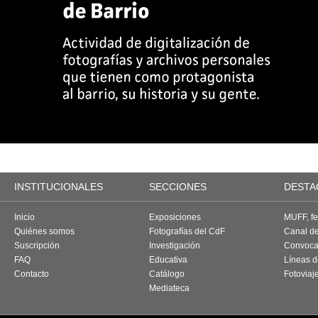
INSTITUCIONALES
SECCIONES
DESTA
Inicio
Exposiciones
MUFF, fes
Quiénes somos
Fotografías del CdF
Canal d
Suscripción
Investigación
Convoca
FAQ
Educativa
Líneas d
Contacto
Catálogo
Fotoviaj
Mediateca