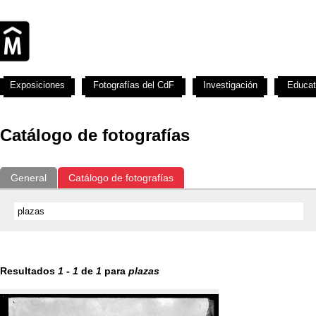
Exposiciones
Fotografías del CdF
Investigación
Educat
Catálogo de fotografías
General
Catálogo de fotografías
Resultados
1
-
1
de
1
para
plazas