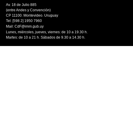
Av. 18 de Julio 885
(entre Andes y Convención)
CP 11100. Montevideo. Uruguay
Tel: [598 2] 1950 7960
Mail:
CdF@imm.gub.uy
Lunes, miércoles, jueves, viernes: de 10 a 19.30 h.
Martes: de 10 a 21 h. Sábados de 9.30 a 14.30 h.