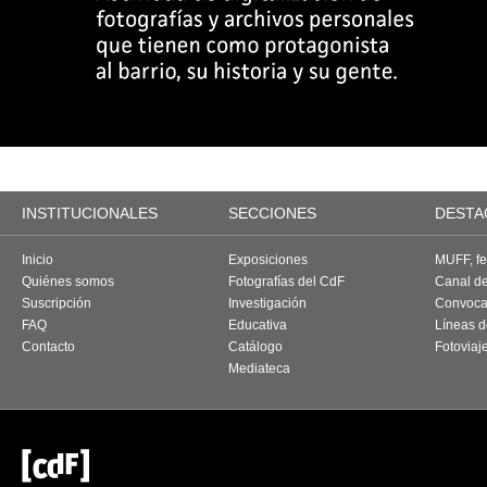
INSTITUCIONALES
SECCIONES
DESTA
Inicio
Exposiciones
MUFF, fes
Quiénes somos
Fotografías del CdF
Canal d
Suscripción
Investigación
Convoca
FAQ
Educativa
Líneas d
Contacto
Catálogo
Fotoviaj
Mediateca