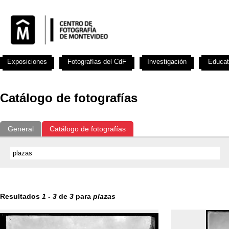
Exposiciones
Fotografías del CdF
Investigación
Educat
Catálogo de fotografías
General
Catálogo de fotografías
Resultados
1
-
3
de
3
para
plazas