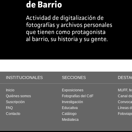
INSTITUCIONALES
SECCIONES
DESTA
Inicio
Exposiciones
MUFF, fes
Quiénes somos
Fotografías del CdF
Canal d
Suscripción
Investigación
Convoca
FAQ
Educativa
Líneas d
Contacto
Catálogo
Fotoviaj
Mediateca