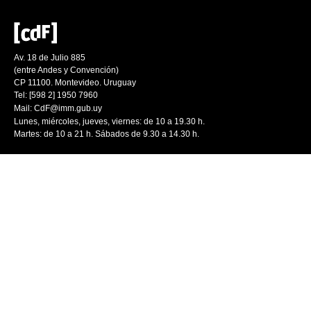
Av. 18 de Julio 885
(entre Andes y Convención)
CP 11100. Montevideo. Uruguay
Tel: [598 2] 1950 7960
Mail:
CdF@imm.gub.uy
Lunes, miércoles, jueves, viernes: de 10 a 19.30 h.
Martes: de 10 a 21 h. Sábados de 9.30 a 14.30 h.