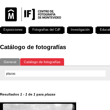
Exposiciones
Fotografías del CdF
Investigación
Educat
Catálogo de fotografías
General
Catálogo de fotografías
Resultados
1
-
1
de
1
para
plazas