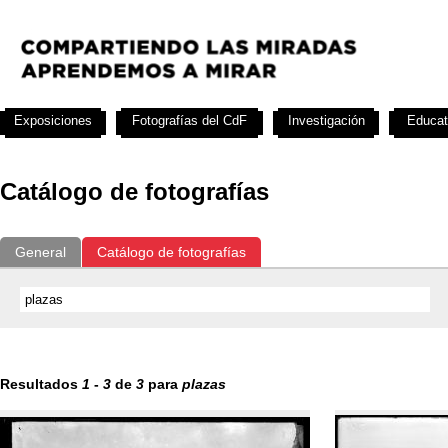
Exposiciones
Fotografías del CdF
Investigación
Educat
Catálogo de fotografías
General
Catálogo de fotografías
Resultados
1
-
3
de
3
para
plazas