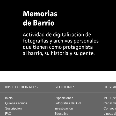
INSTITUCIONALES
SECCIONES
DESTA
Inicio
Exposiciones
MUFF, fes
Quiénes somos
Fotografías del CdF
Canal d
Suscripción
Investigación
Convoca
FAQ
Educativa
Líneas d