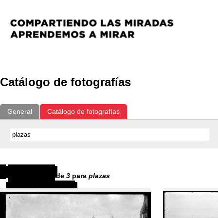
Catálogo de fotografías
General
Catálogo de fotografías
Resultados
1
-
3
de
3
para
plazas