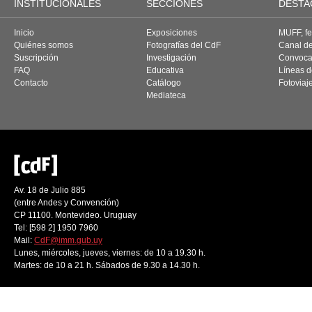
INSTITUCIONALES
SECCIONES
DESTA
Inicio
Exposiciones
MUFF, fes
Quiénes somos
Fotografías del CdF
Canal d
Suscripción
Investigación
Convoca
FAQ
Educativa
Líneas d
Contacto
Catálogo
Fotoviaj
Mediateca
Av. 18 de Julio 885
(entre Andes y Convención)
CP 11100. Montevideo. Uruguay
Tel: [598 2] 1950 7960
Mail:
CdF@imm.gub.uy
Lunes, miércoles, jueves, viernes: de 10 a 19.30 h.
Martes: de 10 a 21 h. Sábados de 9.30 a 14.30 h.