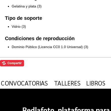
Gelatina y plata (3)
Tipo de soporte
Vidrio (3)
Condiciones de reproducción
Dominio Público (Licencia CC0 1.0 Universal) (3)
Exposiciones
Investigación
Fotografías del CdF
Mediateca
Educativa
Catálogo