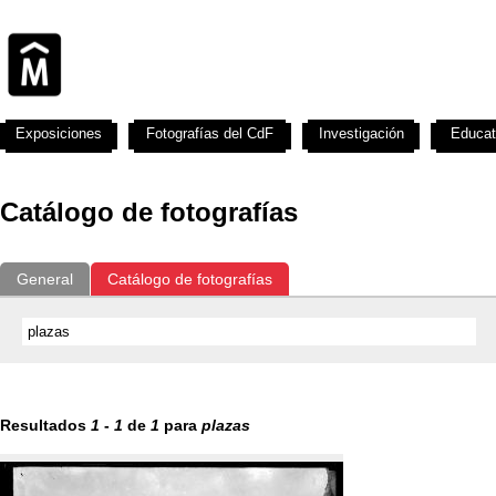
Exposiciones
Fotografías del CdF
Investigación
Educat
Catálogo de fotografías
General
Catálogo de fotografías
Resultados
1
-
1
de
1
para
plazas