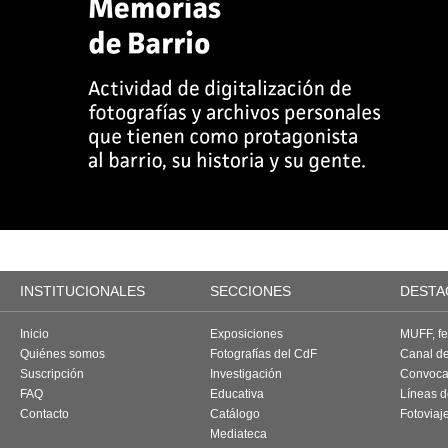
INSTITUCIONALES
SECCIONES
DESTA
Inicio
Exposiciones
MUFF, fes
Quiénes somos
Fotografías del CdF
Canal d
Suscripción
Investigación
Convoca
FAQ
Educativa
Líneas d
Contacto
Catálogo
Fotoviaj
Mediateca