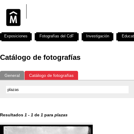
Exposiciones
Fotografías del CdF
Investigación
Educat
Catálogo de fotografías
General
Catálogo de fotografías
Resultados
1
-
1
de
1
para
plazas