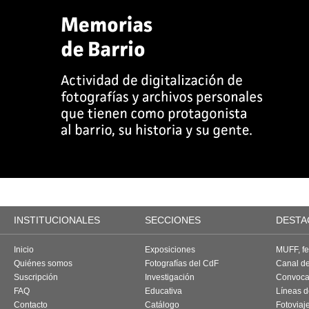
INSTITUCIONALES
SECCIONES
DESTA
Inicio
Exposiciones
MUFF, fes
Quiénes somos
Fotografías del CdF
Canal d
Suscripción
Investigación
Convoca
FAQ
Educativa
Líneas d
Contacto
Catálogo
Fotoviaj