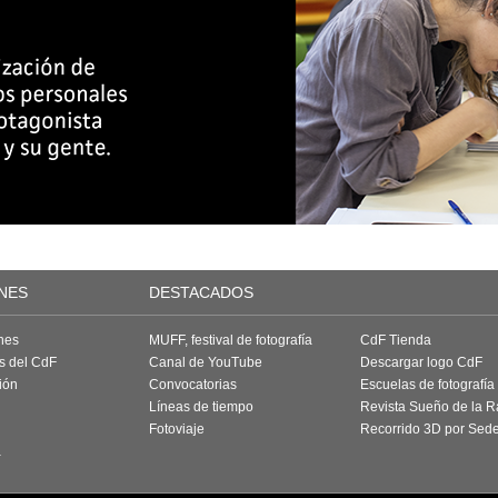
NES
DESTACADOS
nes
MUFF, festival de fotografía
CdF Tienda
as del CdF
Canal de YouTube
Descargar logo CdF
ión
Convocatorias
Escuelas de fotografía
Líneas de tiempo
Revista Sueño de la 
Fotoviaje
Recorrido 3D por Sed
a