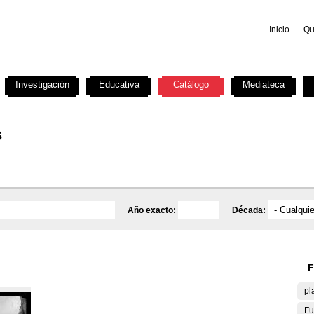
Inicio
Qu
Investigación
Educativa
Catálogo
Mediateca
s
Año exacto:
Década:
F
pl
Fu