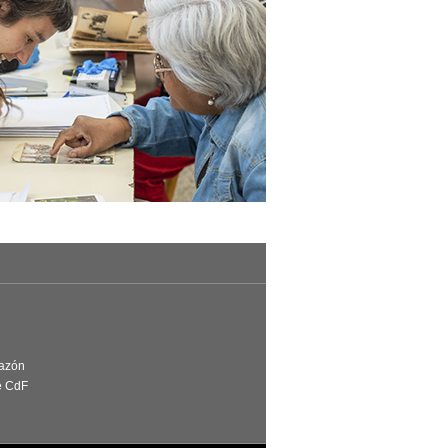
Razón
e CdF