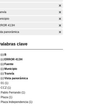
anvía
nicipio
RROR 413H
sta panorámica
alabras clave
(-)
B
(-)
ERROR 413H
(-)
Fuente
(-)
Municipio
(-)
Tranvía
(-)
Vista panorámica
01 (1)
CCZ (1)
Pablo Ferrando (1)
Plaza (1)
Plaza Independencia (1)