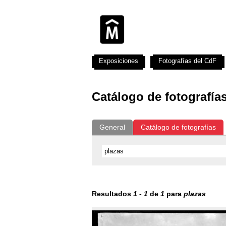
Exposiciones
Fotografías del CdF
Catálogo de fotografía
General
Catálogo de fotografías
Resultados
1
-
1
de
1
para
plazas