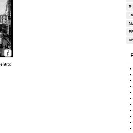
B
Tr
Mu
E
Vi
P
entro: