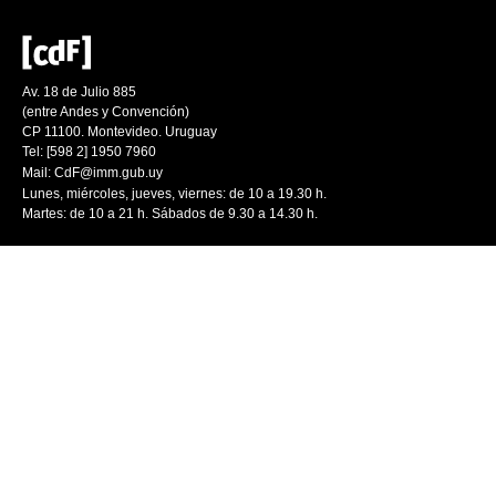
Av. 18 de Julio 885
(entre Andes y Convención)
CP 11100. Montevideo. Uruguay
Tel: [598 2] 1950 7960
Mail:
CdF@imm.gub.uy
Lunes, miércoles, jueves, viernes: de 10 a 19.30 h.
Martes: de 10 a 21 h. Sábados de 9.30 a 14.30 h.