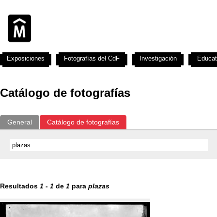
Exposiciones
Fotografías del CdF
Investigación
Educat
Catálogo de fotografías
General
Catálogo de fotografías
Resultados
1
-
1
de
1
para
plazas