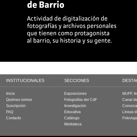
INSTITUCIONALES
SECCIONES
DESTA
Inicio
Exposiciones
MUFF, fes
Quiénes somos
Fotografías del CdF
Canal d
Suscripción
Investigación
Convoca
FAQ
Educativa
Líneas d
Contacto
Catálogo
Fotoviaj
Mediateca