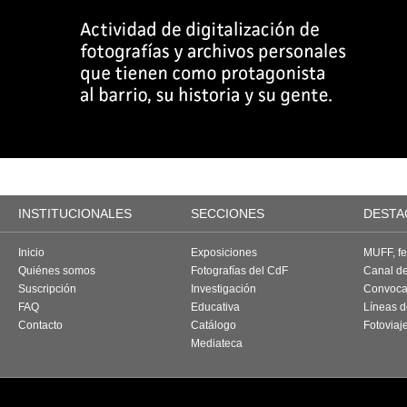
INSTITUCIONALES
SECCIONES
DESTA
Inicio
Exposiciones
MUFF, fes
Quiénes somos
Fotografías del CdF
Canal d
Suscripción
Investigación
Convoca
FAQ
Educativa
Líneas d
Contacto
Catálogo
Fotoviaj
Mediateca