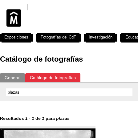
Exposiciones
Fotografías del CdF
Investigación
Educat
Catálogo de fotografías
General
Catálogo de fotografías
Resultados
1
-
1
de
1
para
plazas