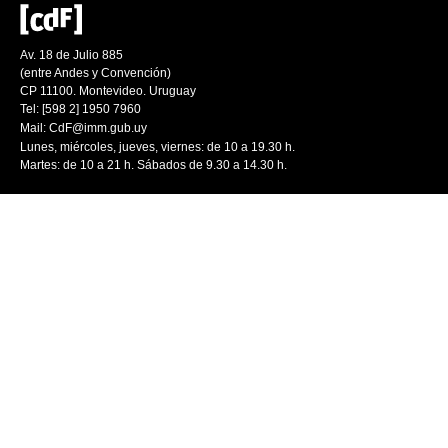
Av. 18 de Julio 885
(entre Andes y Convención)
CP 11100. Montevideo. Uruguay
Tel: [598 2] 1950 7960
Mail:
CdF@imm.gub.uy
Lunes, miércoles, jueves, viernes: de 10 a 19.30 h.
Martes: de 10 a 21 h. Sábados de 9.30 a 14.30 h.