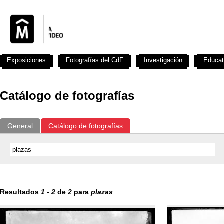
Exposiciones
Fotografías del CdF
Investigación
Educat
Catálogo de fotografías
General
Catálogo de fotografías
Resultados
1
-
2
de
2
para
plazas