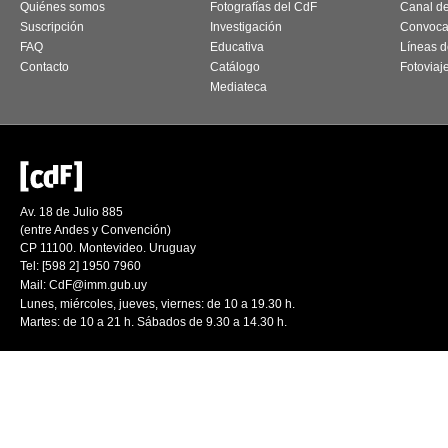
Quiénes somos
Fotografías del CdF
Canal d
Suscripción
Investigación
Convoca
FAQ
Educativa
Líneas d
Contacto
Catálogo
Fotoviaj
Mediateca
Av. 18 de Julio 885
(entre Andes y Convención)
CP 11100. Montevideo. Uruguay
Tel: [598 2] 1950 7960
Mail:
CdF@imm.gub.uy
Lunes, miércoles, jueves, viernes: de 10 a 19.30 h.
Martes: de 10 a 21 h. Sábados de 9.30 a 14.30 h.