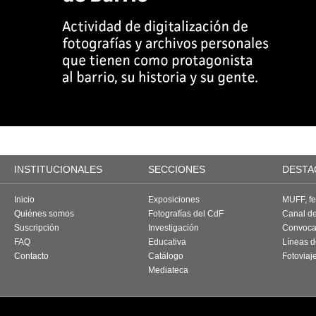
INSTITUCIONALES
SECCIONES
DESTA
Inicio
Exposiciones
MUFF, fes
Quiénes somos
Fotografías del CdF
Canal d
Suscripción
Investigación
Convoca
FAQ
Educativa
Líneas d
Contacto
Catálogo
Fotoviaj
Mediateca