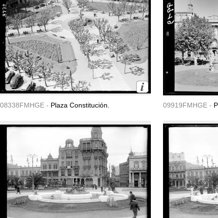
08338FMHGE -
Plaza Constitución.
09919FMHGE -
P