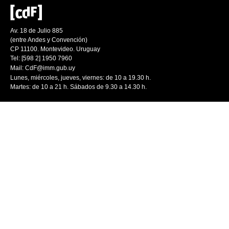
Av. 18 de Julio 885
(entre Andes y Convención)
CP 11100. Montevideo. Uruguay
Tel: [598 2] 1950 7960
Mail:
CdF@imm.gub.uy
Lunes, miércoles, jueves, viernes: de 10 a 19.30 h.
Martes: de 10 a 21 h. Sábados de 9.30 a 14.30 h.