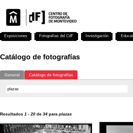
Exposiciones
Fotografías del CdF
Investigación
Educat
Catálogo de fotografías
General
Catálogo de fotografías
Resultados
1
-
20
de
34
para
plazas