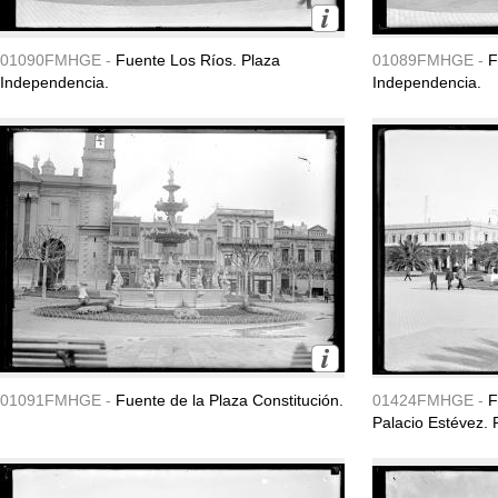
01090FMHGE -
Fuente Los Ríos. Plaza
01089FMHGE -
F
Independencia.
Independencia.
01091FMHGE -
Fuente de la Plaza Constitución.
01424FMHGE -
F
Palacio Estévez. 